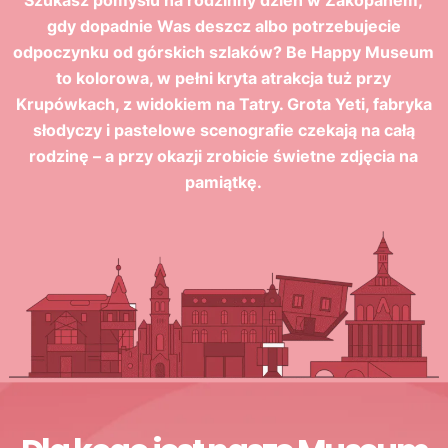
Szukasz pomysłu na rodzinny dzień w Zakopanem,
gdy dopadnie Was deszcz albo potrzebujecie
odpoczynku od górskich szlaków? Be Happy Museum
to kolorowa, w pełni kryta atrakcja tuż przy
Krupówkach, z widokiem na Tatry. Grota Yeti, fabryka
słodyczy i pastelowe scenografie czekają na całą
rodzinę – a przy okazji zrobicie świetne zdjęcia na
pamiątkę.