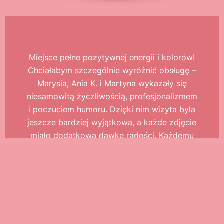
Miejsce pełne pozytywnej energii i kolorów!
Chciałabym szczególnie wyróżnić obsługę –
Marysia, Ania K. i Martyna wykazały się
niesamowitą życzliwością, profesjonalizmem
i poczuciem humoru. Dzięki nim wizyta była
jeszcze bardziej wyjątkowa, a każde zdjęcie
miało dodatkową dawkę radości. Każdemu
polecam odwiedzić to muzeum – zarówno
dla atrakcji, jak i dla tak cudownego zespołu!
Wojciech W.