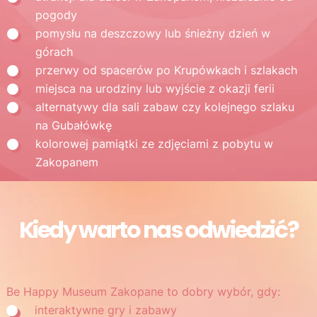
pogody
pomysłu na deszczowy lub śnieżny dzień w
górach
przerwy od spacerów po Krupówkach i szlakach
miejsca na urodziny lub wyjście z okazji ferii
alternatywy dla sali zabaw czy kolejnego szlaku
na Gubałówkę
kolorowej pamiątki ze zdjęciami z pobytu w
Zakopanem
Kiedy warto nas odwiedzić?
Be Happy Museum Zakopane to dobry wybór, gdy:
interaktywne gry i zabawy