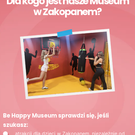
Dla kogo jest nasze Museum
w Zakopanem?
Be Happy Museum sprawdzi się, jeśli
szukasz:
atrakcji dla dzieci w Zakopanem, niezależnie od