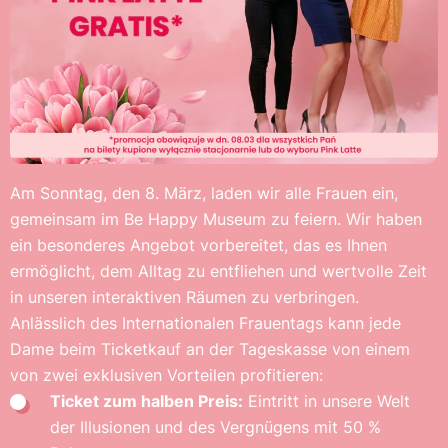
Am Sonntag, den 8. März, laden wir alle Frauen ein,
gemeinsam im Be Happy Museum zu feiern. Wir haben
ein besonderes Angebot vorbereitet, das es Ihnen
ermöglicht, dem Alltag zu entfliehen und wertvolle Zeit
in unseren interaktiven Räumen zu verbringen.
Anlässlich des Internationalen Frauentags kann jede
Dame beim Ticketkauf an der Tageskasse von einem
von zwei exklusiven Vorteilen profitieren:
Ticket zum halben Preis:
Eintritt in unsere Welt
der Illusionen und des Vergnügens mit 50 %