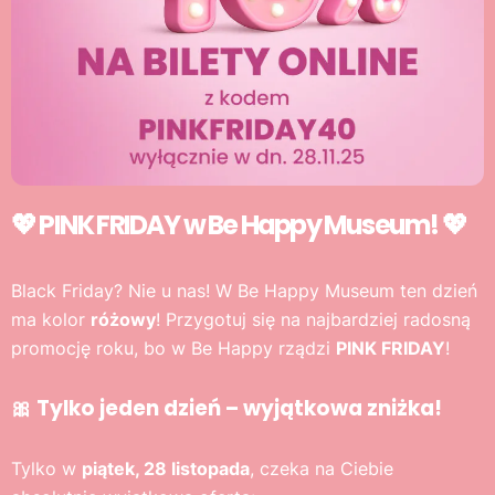
💖 PINK FRIDAY w Be Happy Museum! 💖
Black Friday? Nie u nas! W Be Happy Museum ten dzień
ma kolor
różowy
! Przygotuj się na najbardziej radosną
promocję roku, bo w Be Happy rządzi
PINK FRIDAY
!
🎀 Tylko jeden dzień – wyjątkowa zniżka!
Tylko w
piątek, 28 listopada
, czeka na Ciebie