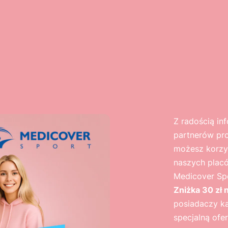
Z radością in
partnerów pr
możesz korzys
naszych plac
Medicover Sp
Zniżka 30 zł 
posiadaczy k
specjalną ofe