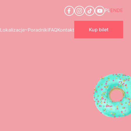
PL
EN
DE
Kup bilet
Lokalizacje
Poradniki
FAQ
Kontakt