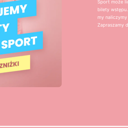
Sport może l
bilety wstępu
my naliczymy 
Zapraszamy do