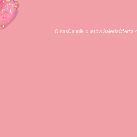
O nas
Cennik biletów
Galeria
Oferta